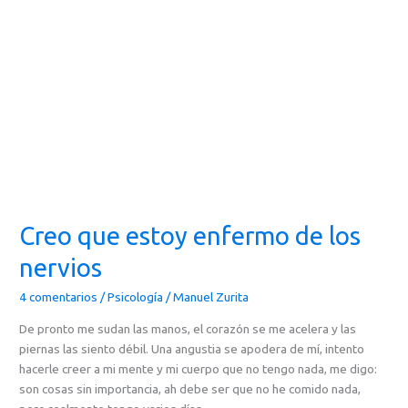
estoy
enfermo
de
los
nervios
Creo que estoy enfermo de los
nervios
4 comentarios
/
Psicología
/
Manuel Zurita
De pronto me sudan las manos, el corazón se me acelera y las
piernas las siento débil. Una angustia se apodera de mí, intento
hacerle creer a mi mente y mi cuerpo que no tengo nada, me digo:
son cosas sin importancia, ah debe ser que no he comido nada,