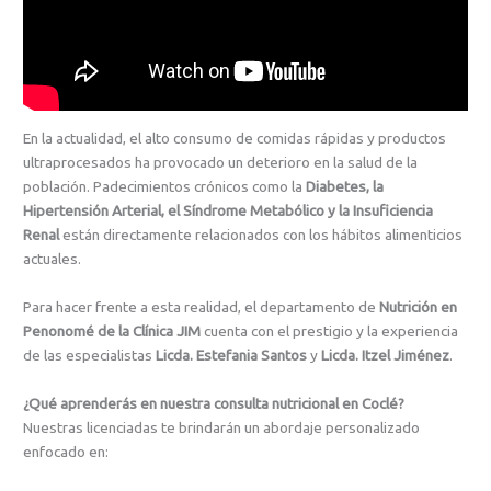
En la actualidad, el alto consumo de comidas rápidas y productos
ultraprocesados ha provocado un deterioro en la salud de la
población. Padecimientos crónicos como la
Diabetes, la
Hipertensión Arterial, el Síndrome Metabólico y la Insuficiencia
Renal
están directamente relacionados con los hábitos alimenticios
actuales.
Para hacer frente a esta realidad, el departamento de
Nutrición en
Penonomé de la Clínica JIM
cuenta con el prestigio y la experiencia
de las especialistas
Licda. Estefania Santos
y
Licda. Itzel Jiménez
.
¿Qué aprenderás en nuestra consulta nutricional en Coclé?
Nuestras licenciadas te brindarán un abordaje personalizado
enfocado en: