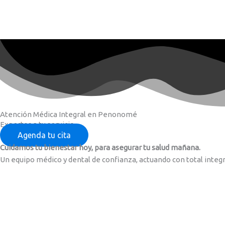
Ir
al
contenido
Atención Médica Integral en Penonomé
Expertos a tu servicio
Agenda tu cita
Cuidamos tu bienestar hoy, para asegurar tu salud mañana.
Un equipo médico y dental de confianza, actuando con total integr