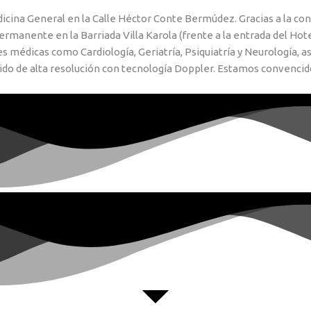
ina General en la Calle Héctor Conte Bermúdez. Gracias a la conf
manente en la Barriada Villa Karola (frente a la entrada del Hotel
édicas como Cardiología, Geriatría, Psiquiatría y Neurología, así 
o de alta resolución con tecnología Doppler. Estamos convencidos