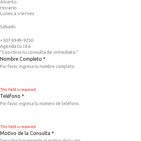
Abierto
Horario
Lunes a Viernes
4:00PM a 8:00PM
Sábado
8AM a 1PM (con previa cita)
+507 6949-9250
Agenda tu cita
"Coordina tu consulta de inmediato."
Nombre Completo
*
Por favor, ingresa tu nombre completo.
This field is required.
Teléfono
*
Por favor, ingresa tu número de teléfono.
This field is required.
Motivo de la Consulta
*
Describe brevemente el motivo de tu cita.